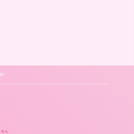
約
いません.