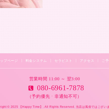
トップページ
料金システム
セラピスト
アクセス
ご予
営業時間 11:00 ～ 翌3:00
080-6961-7878
（予約優先ㆍ非通知不可）
right © 2025 【Happy Time】. All Rights Reserved. 当店は風俗ではござ